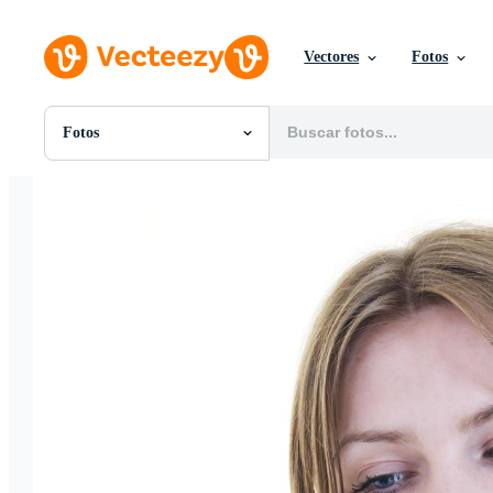
Vectores
Fotos
Fotos
Todas Imágenes
Fotos
PNGs
PSDs
SVGs
Plantillas
Vectores
Videos
Gráficos en Movimiento
Imágenes Editoriales
Eventos Editoriales