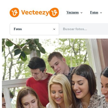
Vectores
Fotos
Fotos
Todas Imágenes
Fotos
PNGs
PSDs
SVGs
Plantillas
Vectores
Videos
Gráficos en Movimiento
Imágenes Editoriales
Eventos Editoriales