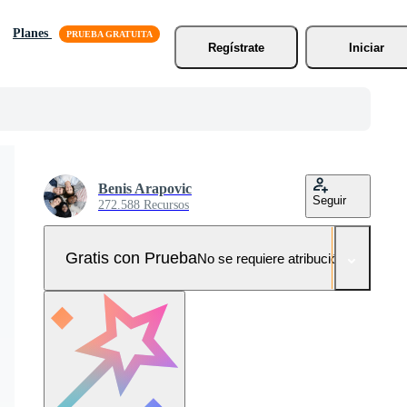
Planes
Regístrate
Iniciar
Benis Arapovic
Seguir
272.588 Recursos
Gratis con Prueba
No se requiere atribución!