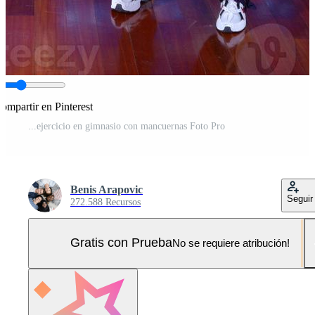
ompartir en Pinterest
...ejercicio en gimnasio con mancuernas Foto Pro
Benis Arapovic
Seguir
272.588 Recursos
Gratis con Prueba
No se requiere atribución!