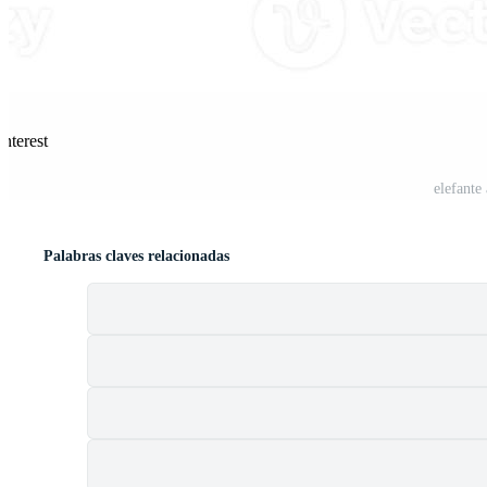
nterest
elefante 
Palabras claves relacionadas