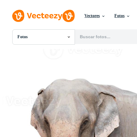
Vectores
Fotos
Fotos
Todas Imágenes
Fotos
PNGs
PSDs
SVGs
Plantillas
Vectores
Videos
Gráficos en Movimiento
Imágenes Editoriales
Eventos Editoriales