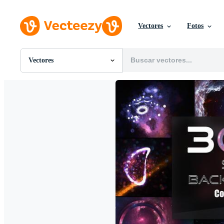
Vectores
Fotos
Vectores
Todas Imágenes
Fotos
PNGs
PSDs
SVGs
Plantillas
Vectores
Videos
Gráficos en Movimiento
Imágenes Editoriales
Eventos Editoriales