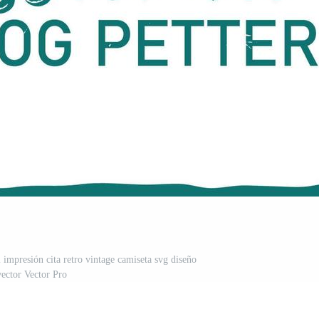
l impresión cita retro vintage camiseta svg diseño
vector Vector Pro