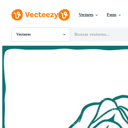
Vectores
Fotos
Vectores
Todas Imágenes
Fotos
PNGs
PSDs
SVGs
Plantillas
Vectores
Videos
Gráficos en Movimiento
Imágenes Editoriales
Eventos Editoriales