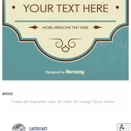
nterest
Fondo del resplandor solar del estilo del vintage Vector Gratis y SVG Gratis
carterart