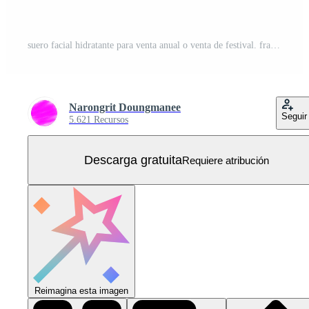
suero facial hidratante para venta anual o venta de festival. frasco de máscara de suero azul y dorado aislado sobre fondo de partículas brillantes. elegantes anuncios cosméticos, ilustración Vector Gratis
Narongrit Doungmanee
Seguir
5.621 Recursos
Descarga gratuita
Requiere atribución
Reimagina esta imagen