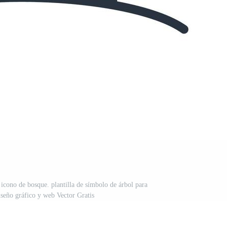
 icono de bosque. plantilla de símbolo de árbol para
iseño gráfico y web Vector Gratis