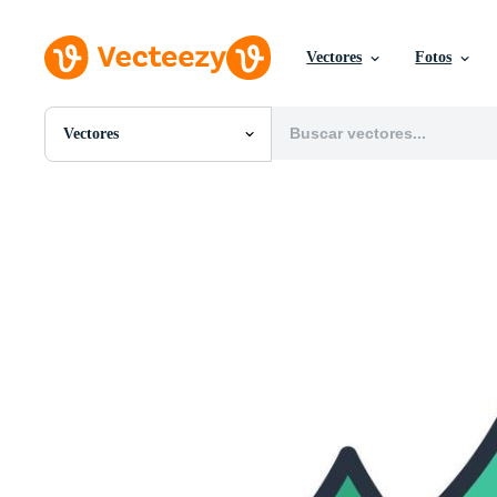
Vectores
Fotos
Vectores
Todas Imágenes
Fotos
PNGs
PSDs
SVGs
Plantillas
Vectores
Videos
Gráficos en Movimiento
Imágenes Editoriales
Eventos Editoriales