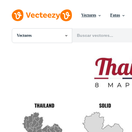
Vectores
Fotos
Vectores
Todas Imágenes
Fotos
PNGs
PSDs
SVGs
Plantillas
Vectores
Videos
Gráficos en Movimiento
Imágenes Editoriales
Eventos Editoriales