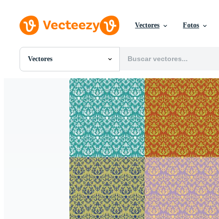
Vectores
Fotos
Vectores
Todas Imágenes
Fotos
PNGs
PSDs
SVGs
Plantillas
Vectores
Videos
Gráficos en Movimiento
Imágenes Editoriales
Eventos Editoriales