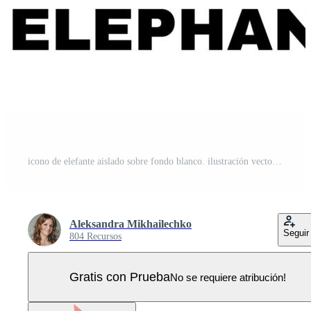
icono de elefante aislado sobre fondo blanco. ilustración vectorial elemento de diseño para logotipo, paquete de té o etc. silueta de elefante negro. Vector Pro
Aleksandra Mikhailechko
Seguir
804 Recursos
Gratis con Prueba
No se requiere atribución!