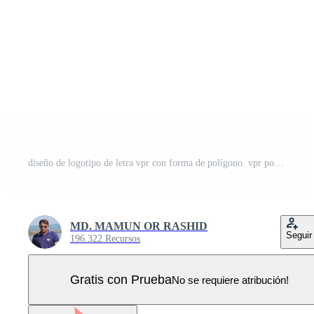
diseño de logotipo de letra vpr con forma de polígono. vpr polígono y diseño de logotipo en forma de cubo. vpr hexágono vector logo plantilla colores blanco y negro. monograma vpr, logotipo comercial e inmobiliario. Vector Pro
MD. MAMUN OR RASHID
Seguir
196.322 Recursos
Gratis con Prueba
No se requiere atribución!