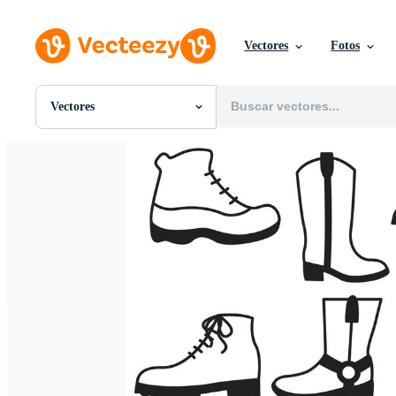
Vectores
Fotos
Vectores
Todas Imágenes
Fotos
PNGs
PSDs
SVGs
Plantillas
Vectores
Videos
Gráficos en Movimiento
Imágenes Editoriales
Eventos Editoriales