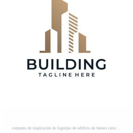
conjunto de inspiración de logotipo de edificio de bienes raíces único moderno Vector Gratis y SVG Gratis