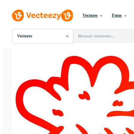
Vectores
Fotos
Vectores
Todas Imágenes
Fotos
PNGs
PSDs
SVGs
Plantillas
Vectores
Videos
Gráficos en Movimiento
Imágenes Editoriales
Eventos Editoriales