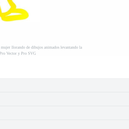
o mujer llorando de dibujos animados levantando la
Pro Vector y Pro SVG