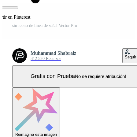
tir en Pinterest
sin icono de línea de señal Vector Pro
Muhammad Shabraiz
Seguir
312.520 Recursos
Gratis con Prueba
No se requiere atribución!
Reimagina esta imagen