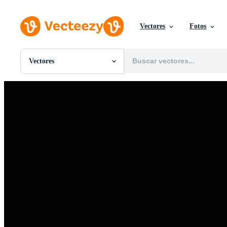
Vectores
Fotos
Vectores
Todas Imágenes
Fotos
PNGs
PSDs
SVGs
Plantillas
Vectores
Videos
Gráficos en Movimiento
Imágenes Editoriales
Eventos Editoriales