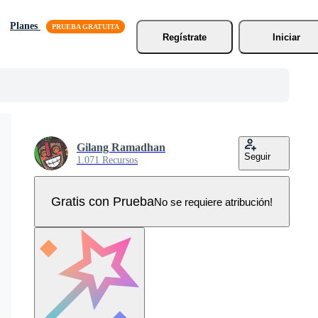
Planes
Regístrate
Iniciar
Gilang Ramadhan
Seguir
1.071 Recursos
Gratis con Prueba
No se requiere atribución!