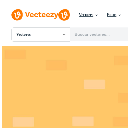
Vectores
Fotos
Vectores
Todas Imágenes
Fotos
PNGs
PSDs
SVGs
Plantillas
Vectores
Videos
Gráficos en Movimiento
Imágenes Editoriales
Eventos Editoriales