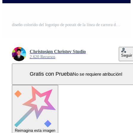
diseño colorido del logotipo de potrait de la línea de carrera deportiva de fórmula uno con fondo oscuro. fondo azul marino aislado para camisetas, afiches, prendas de vestir, merchandising, prendas de vestir, diseño de insignias Vector Pro
Christosign Christov Studio
Seguir
2.620 Recursos
Gratis con Prueba
No se requiere atribución!
Reimagina esta imagen