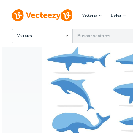
Vectores
Fotos
Vectores
Todas Imágenes
Fotos
PNGs
PSDs
SVGs
Plantillas
Vectores
Videos
Gráficos en Movimiento
Imágenes Editoriales
Eventos Editoriales