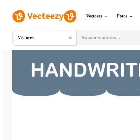
Vectores
Fotos
Vectores
Todas Imágenes
Fotos
PNGs
PSDs
SVGs
Plantillas
Vectores
Videos
Gráficos en Movimiento
Imágenes Editoriales
Eventos Editoriales