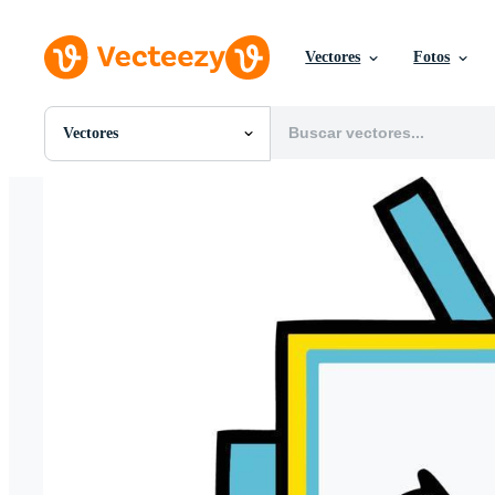
Vectores
Fotos
Vectores
Todas Imágenes
Fotos
PNGs
PSDs
SVGs
Plantillas
Vectores
Videos
Gráficos en Movimiento
Imágenes Editoriales
Eventos Editoriales