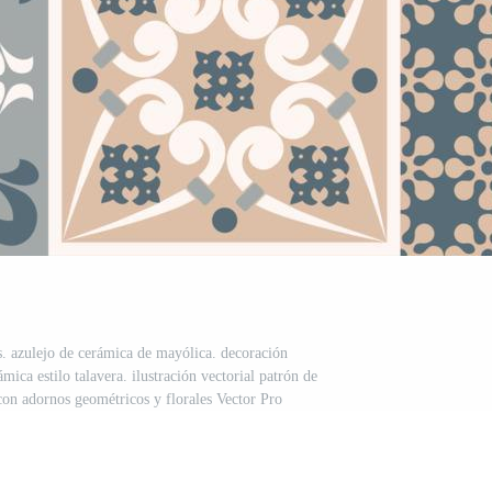
s. azulejo de cerámica de mayólica. decoración
ica estilo talavera. ilustración vectorial patrón de
 con adornos geométricos y florales Vector Pro