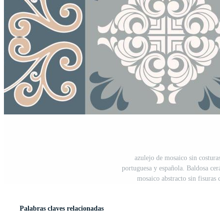
azulejo de mosaico sin costura
portuguesa y española. Baldosa cerám
mosaico abstracto sin fisuras
Palabras claves relacionadas