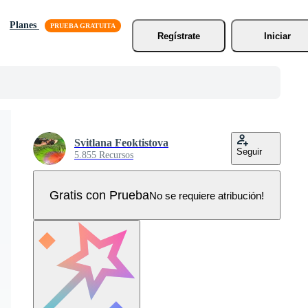
Planes
Regístrate
Iniciar
Svitlana Feoktistova
Seguir
5.855 Recursos
Gratis con Prueba
No se requiere atribución!