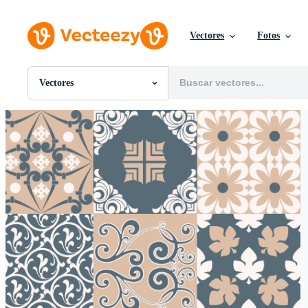
Vectores
Fotos
Vectores
Todas Imágenes
Fotos
PNGs
PSDs
SVGs
Plantillas
Vectores
Videos
Gráficos en Movimiento
Imágenes Editoriales
Eventos Editoriales