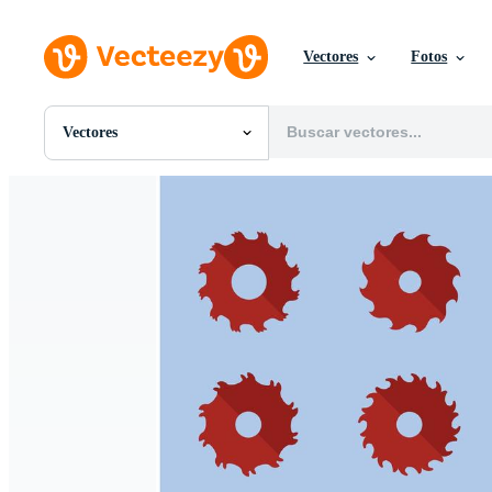
Vectores
Fotos
Vectores
Todas Imágenes
Fotos
PNGs
PSDs
SVGs
Plantillas
Vectores
Videos
Gráficos en Movimiento
Imágenes Editoriales
Eventos Editoriales