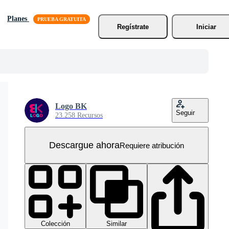
Planes
Regístrate
Iniciar
Logo BK
Seguir
23.258 Recursos
Descargue ahora
Requiere atribución
Colección
Similar