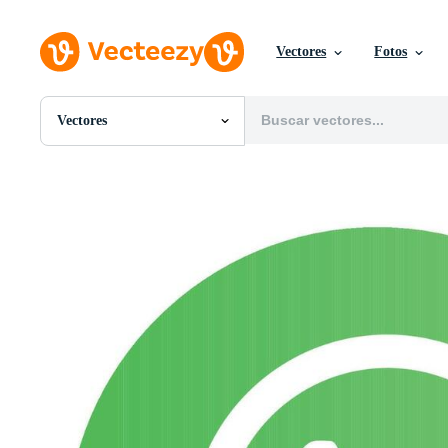
Vectores
Fotos
Vectores
Todas Imágenes
Fotos
PNGs
PSDs
SVGs
Plantillas
Vectores
Videos
Gráficos en Movimiento
Imágenes Editoriales
Eventos Editoriales