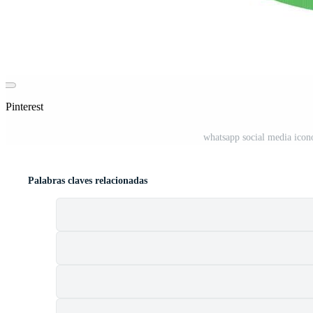
 Pinterest
whatsapp social media icono
Palabras claves relacionadas