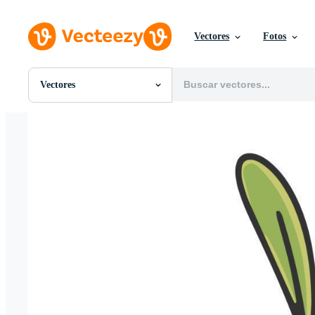
Vectores
Fotos
Vectores
Todas Imágenes
Fotos
PNGs
PSDs
SVGs
Plantillas
Vectores
Videos
Gráficos en Movimiento
Imágenes Editoriales
Eventos Editoriales