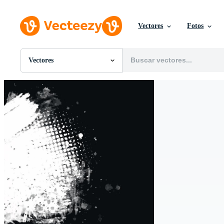
Vectores
Fotos
Vectores
Todas Imágenes
Fotos
PNGs
PSDs
SVGs
Plantillas
Vectores
Videos
Gráficos en Movimiento
Imágenes Editoriales
Eventos Editoriales