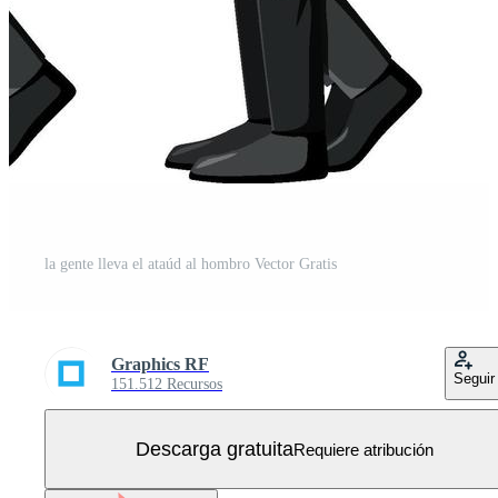
la gente lleva el ataúd al hombro Vector Gratis
Graphics RF
Seguir
151.512 Recursos
Descarga gratuita
Requiere atribución