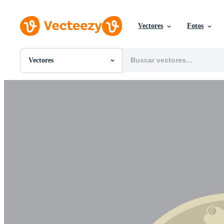
Vectores
Fotos
Vectores
Todas Imágenes
Fotos
PNGs
PSDs
SVGs
Plantillas
Vectores
Videos
Gráficos en Movimiento
Imágenes Editoriales
Eventos Editoriales