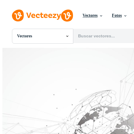
Vectores
Fotos
Vectores
Todas Imágenes
Fotos
PNGs
PSDs
SVGs
Plantillas
Vectores
Videos
Gráficos en Movimiento
Imágenes Editoriales
Eventos Editoriales