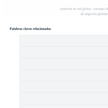
conexión de red global. concepto d
de negocios globales
Palabras claves relacionadas