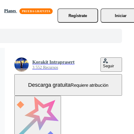
Planes
Regístrate
Iniciar
Korakit Intraprasert
Seguir
3.552 Recursos
Descarga gratuita
Requiere atribución