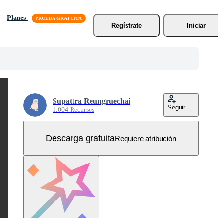
Planes
Regístrate
Iniciar
Supattra Reungruechai
Seguir
1.004 Recursos
Descarga gratuita
Requiere atribución