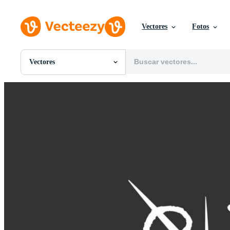
Vectores
Fotos
Vectores
Todas Imágenes
Fotos
PNGs
PSDs
SVGs
Plantillas
Vectores
Videos
Gráficos en Movimiento
Imágenes Editoriales
Eventos Editoriales