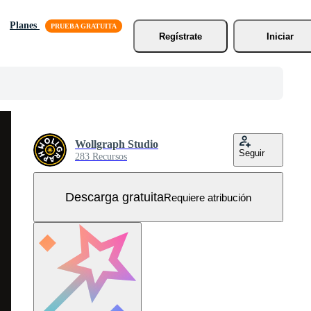
Planes
Regístrate
Iniciar
Wollgraph Studio
Seguir
283 Recursos
Descarga gratuita
Requiere atribución