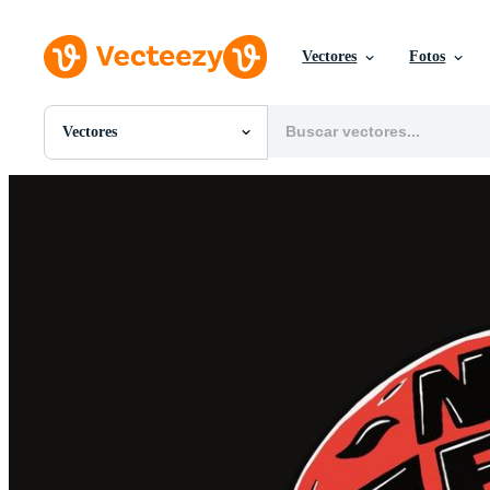
Vectores
Fotos
Vectores
Todas Imágenes
Fotos
PNGs
PSDs
SVGs
Plantillas
Vectores
Videos
Gráficos en Movimiento
Imágenes Editoriales
Eventos Editoriales