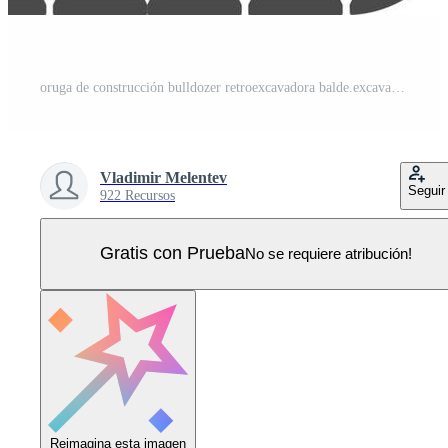
oruga de construcción bulldozer retroexcavadora balde.excavadoras hidráulicas.máquina de construcción.equipo de fabricación. vehículo industrial.aislado en blanco.vista lateral.vector plano. Vector Pro
Vladimir Melentev
Seguir
922 Recursos
Gratis con Prueba
No se requiere atribución!
Reimagina esta imagen