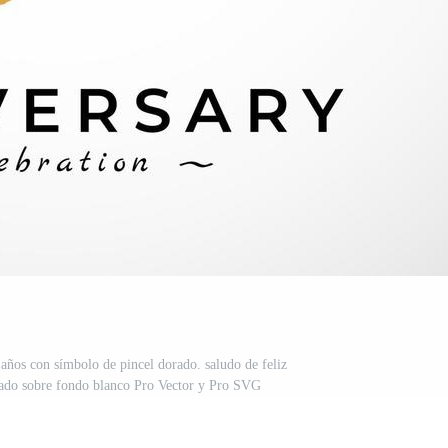
 años con símbolo de pincel dorado. saludo de feliz
slado sobre fondo blanco Pro Vector y Pro SVG