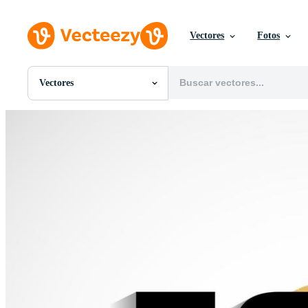
Vectores
Fotos
Vectores
Todas Imágenes
Fotos
PNGs
PSDs
SVGs
Plantillas
Vectores
Videos
Gráficos en Movimiento
Imágenes Editoriales
Eventos Editoriales