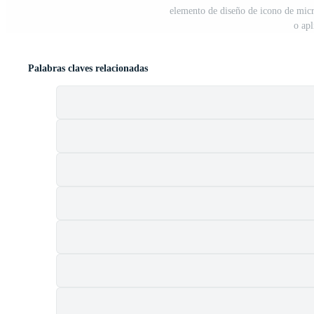
elemento de diseño de icono de micr
o apl
Palabras claves relacionadas