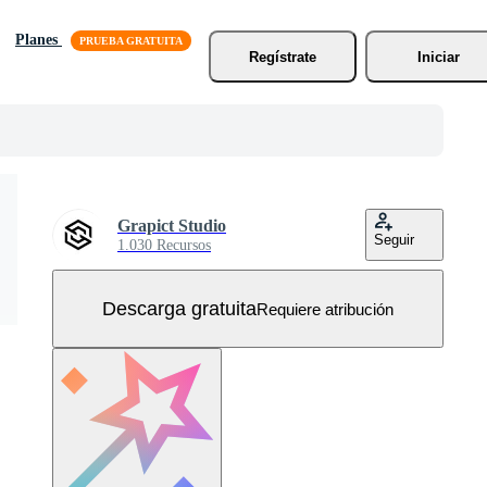
Planes
Regístrate
Iniciar
Grapict Studio
Seguir
1.030 Recursos
Descarga gratuita
Requiere atribución