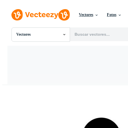
Vectores
Fotos
Vectores
Todas Imágenes
Fotos
PNGs
PSDs
SVGs
Plantillas
Vectores
Videos
Gráficos en Movimiento
Imágenes Editoriales
Eventos Editoriales