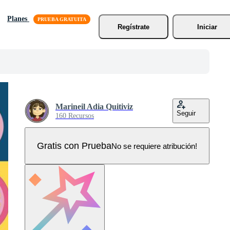
Planes
Regístrate
Iniciar
Marineil Adia Quitiviz
Seguir
160 Recursos
Gratis con Prueba
No se requiere atribución!