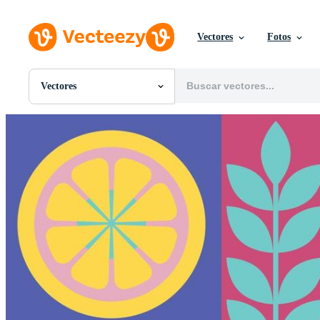
Vectores
Fotos
Vectores
Todas Imágenes
Fotos
PNGs
PSDs
SVGs
Plantillas
Vectores
Videos
Gráficos en Movimiento
Imágenes Editoriales
Eventos Editoriales