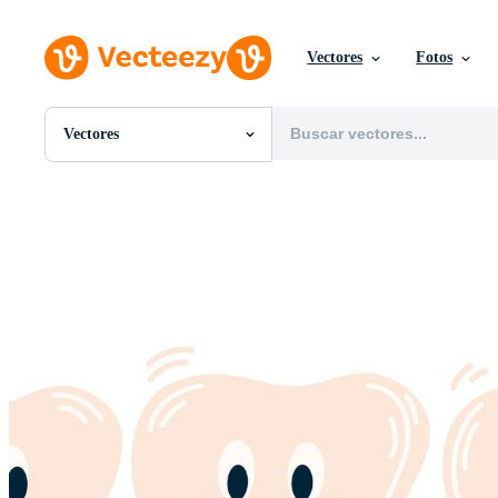
Vectores
Fotos
Vectores
Todas Imágenes
Fotos
PNGs
PSDs
SVGs
Plantillas
Vectores
Videos
Gráficos en Movimiento
Imágenes Editoriales
Eventos Editoriales