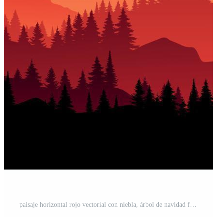
paisaje horizontal rojo vectorial con niebla, árbol de navidad forestal, abeto, abeto y luz solar matutina. ilustración de montañas de silueta, niebla y siluetas de vista panorámica. fuego en el bosque. Vector Gratis y SVG Gratis