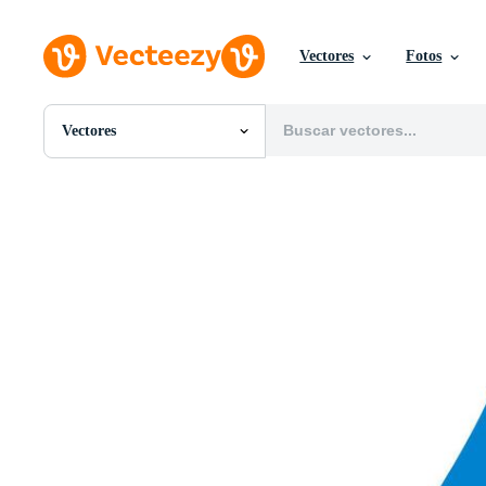
Vectores
Fotos
Vectores
Todas Imágenes
Fotos
PNGs
PSDs
SVGs
Plantillas
Vectores
Videos
Gráficos en Movimiento
Imágenes Editoriales
Eventos Editoriales