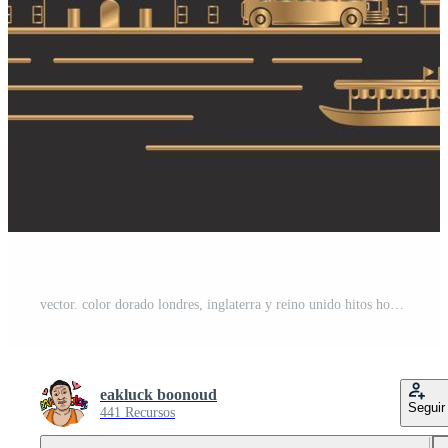
vector. color dorado londres, inglaterra y reino unido hitos horizonte, lugar famoso, viajes y atracción turística Pro Vector y Pro SVG
eakluck boonoud
Seguir
441 Recursos