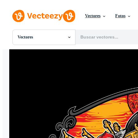
Vectores
Fotos
Vectores
Todas Imágenes
Fotos
PNGs
PSDs
SVGs
Plantillas
Vectores
Videos
Gráficos en Movimiento
Imágenes Editoriales
Eventos Editoriales