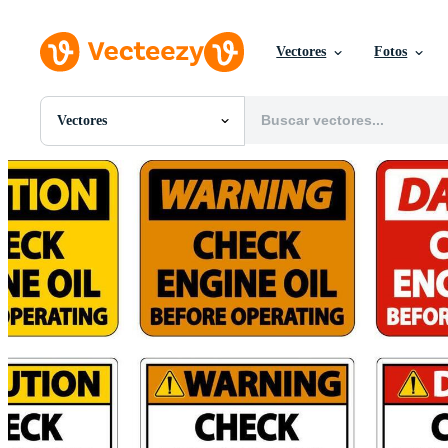
Vectores
Fotos
Vectores
Todas Imágenes
Fotos
PNGs
PSDs
SVGs
Plantillas
Vectores
Videos
Gráficos en Movimiento
Imágenes Editoriales
Eventos Editoriales