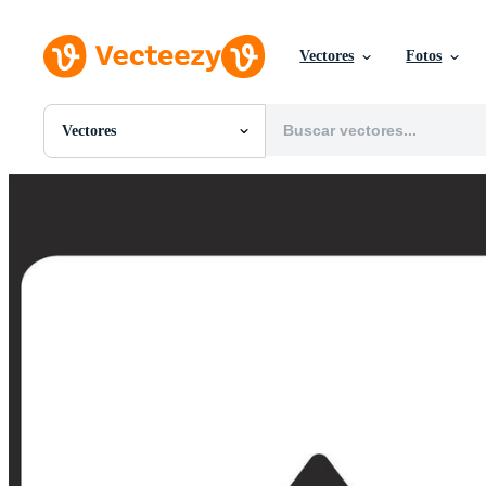
Vectores
Fotos
Vectores
Todas Imágenes
Fotos
PNGs
PSDs
SVGs
Plantillas
Vectores
Videos
Gráficos en Movimiento
Imágenes Editoriales
Eventos Editoriales