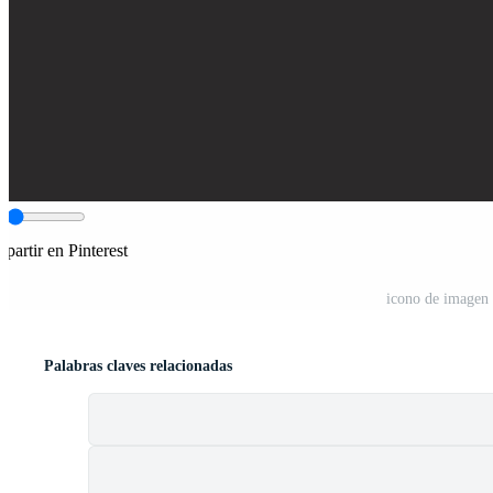
partir en Pinterest
icono de imagen 
Palabras claves relacionadas