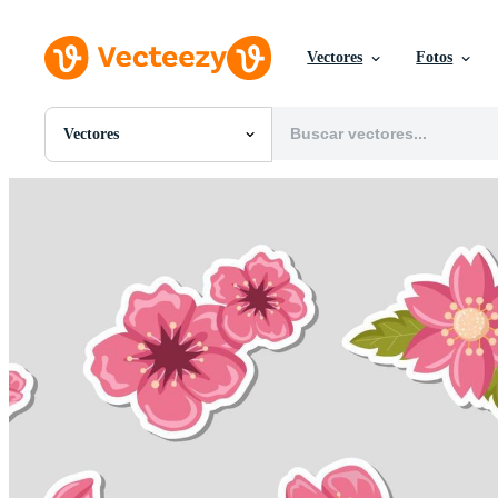
Vectores
Fotos
Vectores
Todas Imágenes
Fotos
PNGs
PSDs
SVGs
Plantillas
Vectores
Videos
Gráficos en Movimiento
Imágenes Editoriales
Eventos Editoriales