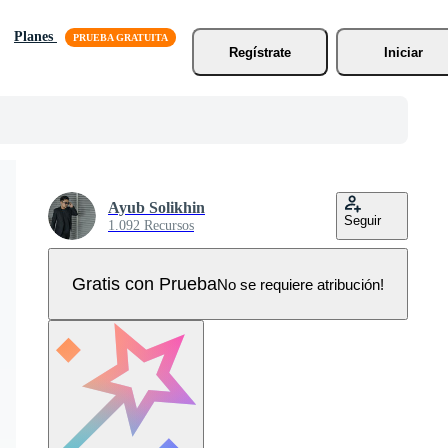
Planes
Regístrate
Iniciar
Ayub Solikhin
Seguir
1.092 Recursos
Gratis con Prueba
No se requiere atribución!