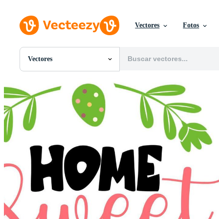
Vectores
Fotos
Vectores
Todas Imágenes
Fotos
PNGs
PSDs
SVGs
Plantillas
Vectores
Videos
Gráficos en Movimiento
Imágenes Editoriales
Eventos Editoriales