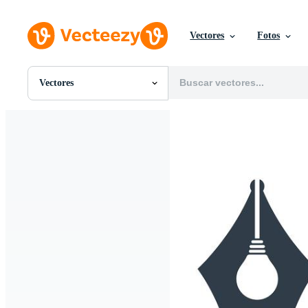
Vectores
Fotos
Vectores
Todas Imágenes
Fotos
PNGs
PSDs
SVGs
Plantillas
Vectores
Videos
Gráficos en Movimiento
Imágenes Editoriales
Eventos Editoriales