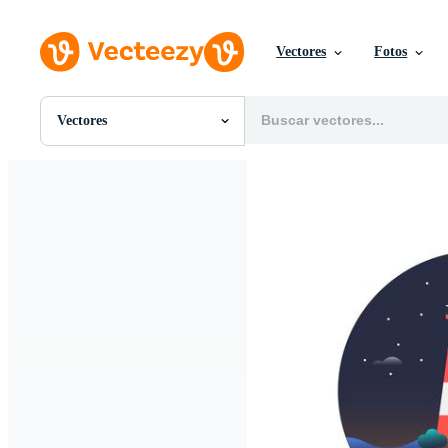
Vectores
Fotos
Vectores
Todas Imágenes
Fotos
PNGs
PSDs
SVGs
Plantillas
Vectores
Videos
Gráficos en Movimiento
Imágenes Editoriales
Eventos Editoriales