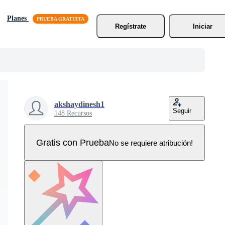
Planes
Regístrate
Iniciar
akshaydinesh1
Seguir
148 Recursos
Gratis con Prueba
No se requiere atribución!