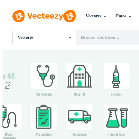
Vectores
Fotos
Vectores
Todas Imágenes
Fotos
PNGs
PSDs
SVGs
Plantillas
Vectores
Videos
Gráficos en Movimiento
Imágenes Editoriales
Eventos Editoriales