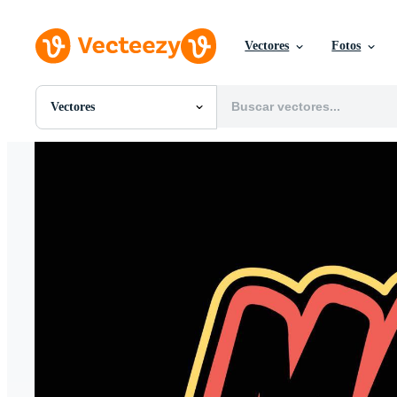
Vectores
Fotos
Vectores
Todas Imágenes
Fotos
PNGs
PSDs
SVGs
Plantillas
Vectores
Videos
Gráficos en Movimiento
Imágenes Editoriales
Eventos Editoriales